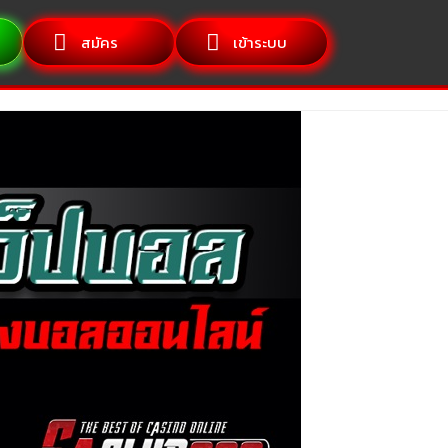
สมัคร
เข้าระบบ