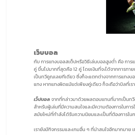
เว็บบอล
กับ การแทงบอลสเต็ปหรือวิธีเล่นบอลสูงต่ำ คือ การ
คู่ ขึ้นไปมากที่สุดคือ 12 คู่ โดยเงินที่จะได้จากการ
เป็นทวีคูณเลยทีเดียว ซึ่งก็จะแตกต่างจากการแทงบอลเต
แทง หากแทงผิดแม้แต่เพียงคู่เดียว ก็จะถือว่าบิลที่เร
เว็ปบอล
จากที่กล่าวมาด้วยผลตอบแทนที่มากเป็นทวี
สำหรับผู้เล่นที่มีความสนใจและมีความต้องการในการใ
สมัยใหม่ที่กำลังได้รับความนิยมและเป็นที่ต้องการใน
เรายังมีกิจกรรมและเกมอื่น ๆ ที่น่าสนใจอีกมากมาย เ