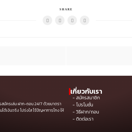
SHARE
เกี่ยวกับเรา
- สมัครสมาชิก
การสมัครเล่น ฝาก-ถอน 24/7 ด้วยมาตรา
- โปรโมชั่น
นได้เงินจริง โปร่งใส ไร้ปัญหาการโกง ให้
- วิธีฝาก/ถอน
- ติดต่อเรา